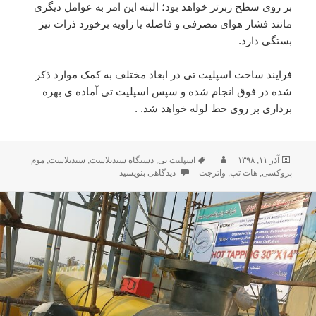
بر روی سطح زبرتر خواهد بود؛ البته این امر به عوامل دیگری
مانند فشار هوای مصرفی و فاصله یا زاویه برخورد ذرات نیز
بستگی دارد.
فرایند ساخت اسپلیت تی در ابعاد مختلف به کمک موارد ذکر
شده در فوق انجام شده و سپس اسپلیت تی آماده ی بهره
برداری بر روی خط لوله خواهد شد. .
آذر ۱۱, ۱۳۹۸
ارسال
نویسنده
برچسب‌ها
اسپلیت تی
,
دستگاه سندبلاست
,
سندبلاست
,
موم
شده
پروکسی
,
هات تپ
,
واترجت
دیدگاهی بنویسید
برای سندبلاست و موارد استفاده آن برای اسپلیت تی
در