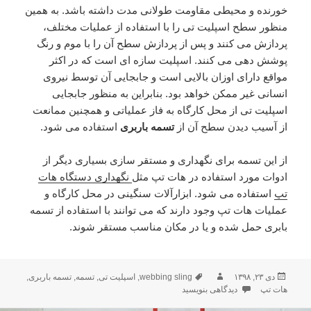
خورنده و محیطی مقاومت طولانی مدت داشته باشد. به همین
منظور سطح اسپلیت تی را با استفاده از عملیات مختلف،
پردازش می کنند و پس از پردازش سطح آن را با موم و رنگ
پوشش دهی می کنند. اسپلیت سازه ای است که در اکثر
مواقع دارای اوزان بالایی است و جابجایی آن توسط نیروی
انسانی غیر ممکن خواهد بود. بنابراین به منظور جابجایی
اسپلیت تی از محل کارگاه به فاز عملیاتی و همچنین ممانعت
از آسیب دیدن سطح آن از
تسمه باربری
استفاده می شود.
از این تسمه برای نگهداری و مستقر سازی بسیاری دیگر از
ادوات مورد استفاده در هات تپ مثل
نگهداری دستگاه هات
تپ
استفاده می شود. ابزارآلات سنگینی در محل کارگاه و
عملیات هات تپ وجود دارند که می توانند با استفاده از تسمه
بابری حمل شده و یا در مکان مناسب مستقر شوند.
دی ۲۳, ۱۳۹۸
ارسال
نویسنده
برچسب‌ها
webbing sling
,
اسپلیت تی
,
تسمه
,
تسمه باربری
,
هات تپ
شده
دیدگاهی بنویسید
برای تسمه باربری و موارد کاربرد آن در هات تپ
در