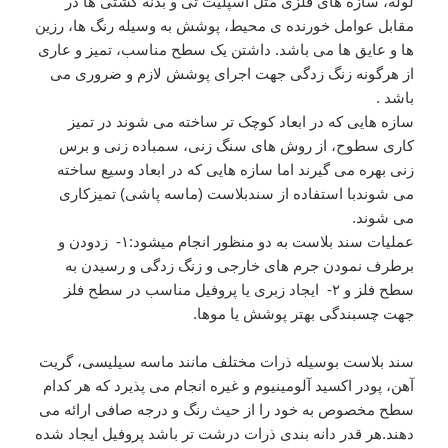
لوله، سازه های فلزی مثل اسپلیت تی و بدنه کشتی ها در
مقابل عوامل خورنده ی محیط، پوشش به وسیله رنگ ها، رزین
ها و عایق ها می باشد. داشتن یک سطح مناسب، تمیز و عاری
از هرگونه زنگ زدگی جهت اجرای پوشش لازم و ضروری می
باشد .
سازه هایی که در ابعاد کوچک تر ساخته می شوند در تمیز
کاری سطوح، از روش های سنگ زنی، سمباده زنی و برس
زنی بهره می گیرند اما سازه هایی که در ابعاد وسیع ساخته
می شوندبا استفاده از سندبلاست (ماسه پاشی) تمیزکاری
می شوند.
عملیات سند بلاست به دو منظور انجام میشود:۱- زدودن و
برطرف نمودن جرم های خارجی و زنگ زدگی و رسیدن به
سطح فلز و ۲- ایجاد زبری یا پروفیل مناسب در سطح فلز
جهت چسبندگی بهتر پوشش یا موها.
سند بلاست بوسیله ذرات مختلف مانند ماسه سیلیسی، گریت
آهن، پودر اکسید آلومینیوم و غیره انجام می پذیرد که هر کدام
سطح مخصوص به خود را از حیث رنگ و درجه صافی ارائه می
دهند.هر قدر دانه بندی ذرات درشت تر باشد پروفیل ایجاد شده