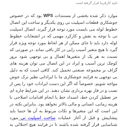
تایید کارفرما قرار گرفته است
موارد ذکر شده بخشی از مستندات
WPS
بود که در خصوص
جوشکاری قطعات اسپلیت تی روی یکدیگر و ساخت این اتصال
خطوط لوله می بایست مورد توجه قرار گیرند. اتصال اسپلیت
تی با توجه به نقش و کارکرد مهمی که در انشعابات خطوط
لوله دارد باید تا جای ممکن از هر لحاظ مورد توجه ویژه قرار
گیرد تا هیچ متغیر آسیب زایی در کار باقی نماند. در صورتی که
نسبت به هر یک از متغیرها اهمال و بی توجهی شود بروز
کوچک ترین آسیب و ایراد در این اتصال می توان هزینه های
گزاف بر مجموعه صنعتی تحمیل کند. کافی است که به دلیل
بی توجهی به فرایند جوشکاری ما با ایراداتی نظیر ترک جوش
مواجه شویم. خصوصاً که اگر این دست ایرادات خود را پس از
نصب و در فاز بهره برداری نشان دهند. در این شرایط چاره ای
جز تعطیل کردن خط، انسداد خط یا انجام اقدامات اصلاحی با
هزینه زمانی، انسانی و مالی بالاتر نخواهد بود. بنابراین نکته در
این است که این متغیرها و نکات مربوط به آن ها حتما باید
پیشاپیش و قبل از آغاز عملیات
ساخت اسپلیت تی
مورد
شناسایی قرار گرفته شده باشند تا در فرایند هیچ اختلالی به