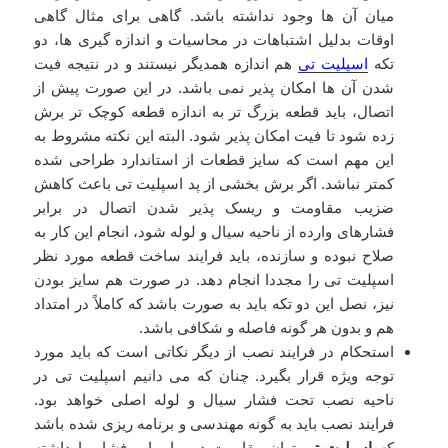
میان آن ها وجود نداشته باشد. گاهی برای مثال گاهی
اوقات بدلیل اشتباهات در محاسیات و اندازه گیری ها، دو
تکه
اسپلیت تی
هم اندازه همدیگر نیستند و در نتیجه فیت
شدن آن ها امکان پذیر نمی باشد. در این صورت پیش از
اتصال، باید قطعه بزرگ تر به اندازه قطعه کوچک تر برش
زده شود تا فیت امکان پذیر شود. البته این نکته مشروط به
این مهم است که سایز قطعات از استاندارد طراحی شده
کمتر نباشد. اگر برش بخشی از پد اسپلیت تی باعث کاهش
ضزیب مقاومت و ریسک پذیر شدن اتصال در برابر
فشارهای وارده از ناحیه سیال و لوله شود، انجام این کار به
صلاح نبوده و سازنده، باید فرایند ساخت قطعه مورد نظر
اسپلیت تی را مجددا انجام دهد. در صورت هم سایز بودن
نیز، نصل این دو تکه باید به صورت باشد که کاملاً در امتداد
هم و بدون هر گونه فاصله و شکافی باشد.
استحکام در فرایند نصب از دیگر نکاتی است که باید مورد
توجه ویژه قرار بگیرد. چنان که می دانیم اسپلیت تی در
ناحیه نصب تحت فشار سیال و لوله اصلی خواهد بود.
فرایند نصب باید به گونه مهندسی و برنامه ریزی شده باشد
که
اسپلیت تی
توان مقاومت در برابر این فشار را داشته