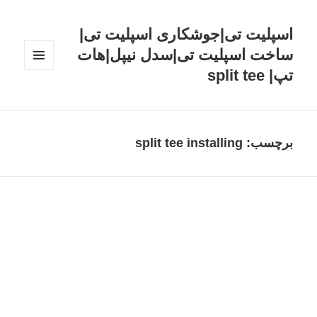
اسپلیت تی|جوشکاری اسپلیت تی|
ساخت اسپلیت تی|سدل نیپل|هات
تپ| split tee
فهرست
و
ابزارک‌ها
برچسب: split tee installing