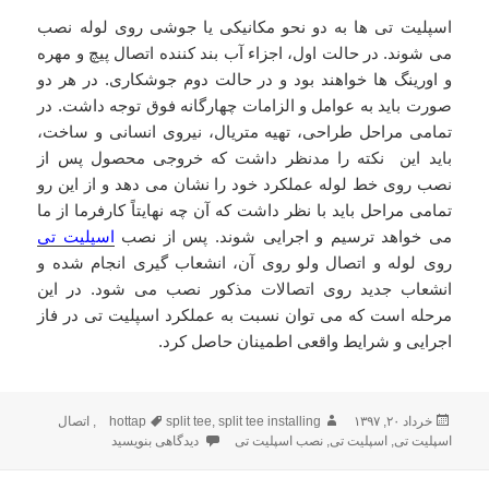
اسپلیت تی ها به دو نحو مکانیکی یا جوشی روی لوله نصب
می شوند. در حالت اول، اجزاء آب بند کننده اتصال پیچ و مهره
و اورینگ ها خواهند بود و در حالت دوم جوشکاری. در هر دو
صورت باید به عوامل و الزامات چهارگانه فوق توجه داشت. در
تمامی مراحل طراحی، تهیه متریال، نیروی انسانی و ساخت،
باید این نکته را مدنظر داشت که خروجی محصول پس از
نصب روی خط لوله عملکرد خود را نشان می دهد و از این رو
تمامی مراحل باید با نظر داشت که آن چه نهایتاً کارفرما از ما
می خواهد ترسیم و اجرایی شوند. پس از نصب
اسپلیت تی
روی لوله و اتصال ولو روی آن، انشعاب گیری انجام شده و
انشعاب جدید روی اتصالات مذکور نصب می شود. در این
مرحله است که می توان نسبت به عملکرد اسپلیت تی در فاز
اجرایی و شرایط واقعی اطمینان حاصل کرد.
خرداد ۲۰, ۱۳۹۷
ارسال
نویسنده
split tee installing
,
split tee
برچسب‌ها
hottap
,
اتصال
شده
اسپلیت تی
,
اسپلیت تی
,
نصب اسپلیت تی
دیدگاهی بنویسید
برای الزامات نصب اسپلیت تی
در