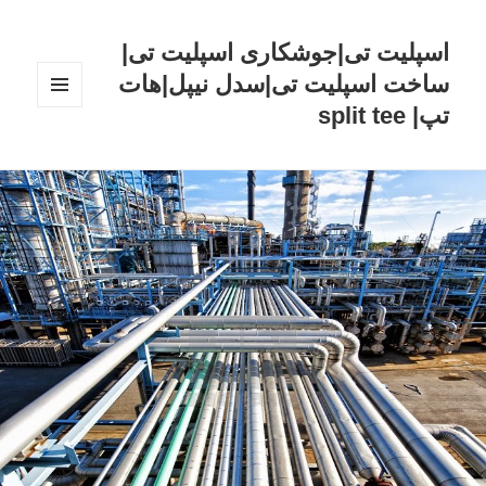
اسپلیت تی|جوشکاری اسپلیت تی|
ساخت اسپلیت تی|سدل نیپل|هات
تپ| split tee
فهرست
و
ابزارک‌ها