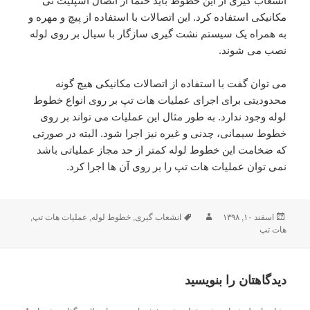
انشعاب گیری از این خطوط باید حتما از اتصال اسپلیت تی
مکانیکی استفاده کرد. این اتصالات با استفاده از پیچ و مهره و
به همراه یک سیستم نشت گیری سازگار با سیال بر روی لوله
نصب می شوند.
می توان گفت با استفاده از اتصالات مکانیکی هیچ گونه
محدودیتی برای اجرای عملیات هات تپ بر روی انواع خطوط
لوله وجود ندارد. به طور مثال این عملیات می تواند بر روی
خطوط سیمانی، چدنی و غیره نیز اجرا شود. البته در صورتی
که ضخامت این خطوط لوله کمتر از حد مجاز عملیاتی باشد
نمی توان عملیات هات تپ را بر روی آن ها اجرا کرد.
ارسال
اسفند ۱۰, ۱۳۹۸
نویسنده
برچسب‌ها
انشعاب گیری
,
خطوط لوله
,
عملیات هات تپ
,
هات تپ
شده
در
دیدگاهتان را بنویسید