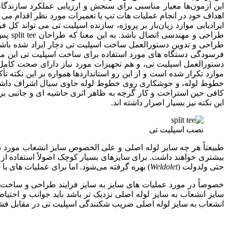
این آزمون‌ها معیار مناسبی برای سنجش و ارزیابی عملکرد سازندگان و تأمین کنندگان lit tee
اهداف خود در انجام عملیات هات تپ یا تعمیرات مورد نظر اقدام م
ایرادیابی موارد زیان‌بار بر پروژه، سازنده اسپلیت تی می تواند کل ف
طراحی و مهندسی اتصال باشد. به این معنا که طراحان split tee پس از دریافت اطلاعات و مشخصات فنی خط و سیال برآوردی غلط از اسپلیت تی (
طراحی و تدوین دستورالعمل ساخت اسپلیت تی دچار ایراد شده باشن
فرسودگی دستگاه های مورد استفاده برای ساخت اسپلیت تی این مشکل
موارد تکرار شده است و از این رو استانداردها همواره بر این نکته 
خطوط لوله، و جوشکاری روی خطوط لوله حاوی سیال اشراف داشته ب
کافی حین استراحت و کار گرچه به ظاهر اثری حاشیه ای و جانبی بر فر
این نکته نیز بسیار اصرار داشته اند.
نصب اسپلیت تی
طبیعتاً هر چه سایز لوله اصلی و علی الخصوص سایز انشعاب مورد 
بیشتری خواهند داشت. برای سایزهای بسیار کوچک اصولاً استفاده از 
حتی ولدولت (
Weldolet
) بهره گرفته می‌شود. اما برای عملیات های ب
خصوصاً در مورد عملیات های سایز به سایز فرایند طراحی و ساخت 
انشعاب به سایز لوله اصلی ضریب شکنندگی اسپلیت تی در مقابل فشار