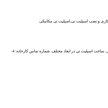
ری و نصب اسپلیت تی،اسپلیت تی مکانیکی
پیشگام صنعت ابزار؛ مجری عملیات های هات تپ و استاپل. ارائه دهنده خدمات خطوط لوله شامل لاین استاپ، بای پس و تراشکاری در محل. ساخت اسپلیت تی در ابعاد مختلف. شماره تماس کارخانه: 4-