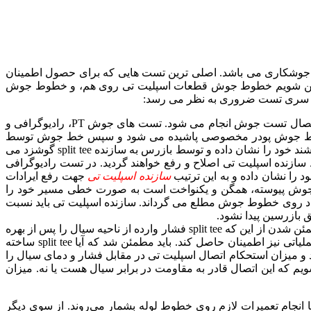
ه جوشکاری می باشد. اصلی ترین تست هایی که برای حصول اطمینان
ی شود تا مطمئن شویم خطوط جوش قطعات اسپلیت تی روی هم، و خطوط جوش
: برای کسب اطمینان از این که سازنده split tee این اتصال را به نحو احسن ساخته است روی خطوط جوش اتصال تست جوش انجام می شود. تست های جوش PT، رادیوگرافی و
مون هایی است که برای کسب اطمینان از این مسئله به انجام می رسند. در تست جوش PT روی خطوط جوش پودر مخصوصی پاشیده می شود و سپس خط جوش توسط
که دارای ایراد می باشند خود را نشان داده و توسط بازرس به سازنده split tee گوشزد می
سازنده اسپلیت تی اصلاح و رفع خواهند گردید. در تست رادیوگرافی
را نشان داده و به این ترتیب
سازنده اسپلیت تی
جهت رفع ایرادات
امواج مادامی که خط جوش پیوسته، همگن و یکنواخت است به صورت خطی مسیر خود را
راد روی خطوط جوش مطلع می گرداند. سازنده اسپلیت تی باید نسبت
ق بازرسین پیدا نشود.
روی لوله نیز به دو منظور می بایست روی اتصال تست انجام شود. اول به جهت مطمئن شدن از این که split tee فشار وارده از ناحیه سیال را پس از بهره
برداری تحمل خواهد کرد و دوم اینکه مازاد بر تست جوش های انجام گرفته، مجری هات تپ باید از صحت عملکرد split tee در فاز عملیاتی نیز اطمینان حاصل کند. باید مطمئن شد که آیا split tee ساخته
 میزان استحکام اتصال اسپلیت تی در مقابل فشار و دمای سیال را
یم که این اتصال قادر به مقاومت در برابر سیال هست یا نه. میزان
انجام تعمیرات لازم روی خطوط لوله بشمار می‌روند. از سوی دیگر