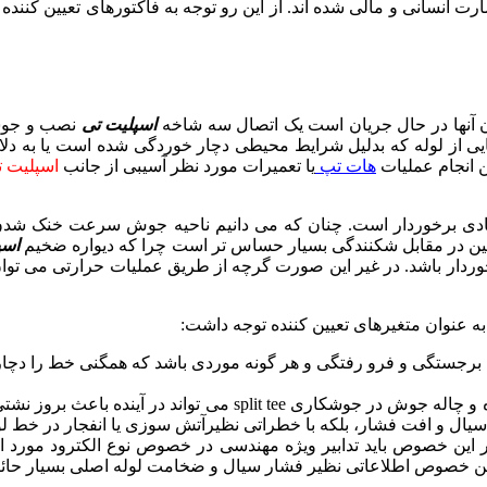
لوله دچار سانحه و ایجاد خسارت انسانی و مالی شده اند. از این رو توجه به فاکتو
ن آنها در حال جریان است یک اتصال سه شاخه
اسپلیت تی
نصب و جوشکا
یی از لوله که بدلیل شرایط محیطی دچار خوردگی شده است یا به دل
هات تپ
یا تعمیرات مورد نظر آسیبی از جانب
اسپلیت ت
ادی برخوردار است. چنان که می دانیم ناحیه جوش سرعت خنک شدن بس
ایین در مقابل شکنندگی بسیار حساس تر است چرا که دیواره ضخیم
اسپ
و صحت ویژه ای برخوردار باشد. در غیر این صورت گرچه از طریق عملیات حرارتی 
ه عنوان متغیرهای تعیین کننده توجه داشت:
جستگی و فرو رفتگی و هر گونه موردی باشد که همگنی خط را دچار چا
فقدان هر گونه خوردگی و چاله های جوش: وجود هر گونه حفره و چال
 سیال و افت فشار، بلکه با خطراتی نظیرآتش سوزی یا انفجار در خط لو
این خصوص اطلاعاتی نظیر فشار سیال و ضخامت لوله اصلی بسیار حائز