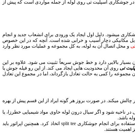
رهای تعیین کننده در جوشکاری اسپلیت تی روی لوله از جمله مواردی است که پیش از
ری میشود. دلیل اول ایجاد یک ورودی برای انشعاب جدید و انجام
ایل مکانیکی دچار آسیب و خرابی شده است. آنچه که در این خصوص
ی
و محل اتصال آن به لوله، به کل مجموعه و عملیات مورد نظر وارد
یار بالایی دارد و خط جوش سریعاً تثبیت می شود. علاوه بر این
لیت تی
روی آن محدودیت هایی ایجاد می کند. از این رو فیله جوش یا
می توان مجموعه را کمی به حالت تعادل بازگرداند، اما در مجموع این تعادل
لش میکند. در صورت بروز هر گونه ایراد از این قسم پیش از بهره
ه جوش در جوشکاری split tee می تواند در آینده باعث بروز نشتی در ناحیه شود و اگر سیال درون لوله حاوی مواد شیمیایی خطرزا، یا
له باشد.
استحکام خط جوش متناسب با ضخامت لوله و اسپلیت تی: در این خصوص باید تدابیر ویژه مهندسی در خصوص نوع الکترود مورد استفاده برای انجام جوشکاری split tee اتخاذ کرد. همچنین اپراتور باید
 اهمیت هستند.