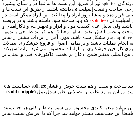
و سازندگان split tee نیز از طریق این تست ها نه تنها در راستای یپشبرد
 طراحی، ساخت و نصب
اسپلیت تی
داشته باشند. از طریق این تست ها و
بی قرار دهد و منشأ بروز ایراد را پیدا کند. این ایراد ممکن است در
split tee
) که باید ساخته شود داشته باشند و در پروسه
 ولی بدلیل عدم کیفیت مواد و ابزار و تجهیزات، و ناکارآمدی و
ت و نصب اتفاق بیفتد؛ به این معنا که هم فرایند طراحی و تدوین
دستورالعمل اسپلیت تی، و هم تجهیزات مورد نیاز دارای صحت کامل باشند اما بدلیل عدم مهارت یا بی دقتی اپراتورهای ساخت و مونتاژ، split tee دچار مشکل شده باشد. مورد آخر از ایرادات بیشتر از سایر
ر به انجام عملیات باشند و بر تمامی اصول و فروع جوشکاری اتصالات
وی کار حین جوشکاری از الزامات محسوب می‌شود. ارائه تسهیلات
 بین المللی معتبر ضمن اذعان بر اهمیت فاکتورهای فنی و ایمنی، بر
یا تعمیری بیشتر باشد، هم فرایند ساخت و نصب و هم تست جوش و فشار split tee حساسیت های
 در این موارد اغلب از اتصالاتی نظیر سدل نیپل (
saddle nipple
) و
 این موارد متغیر کلیدی محسوب می شود. به طور کلی هر چه نسبت
 تر باشد باید جوانب و احتیاطات لازم را بیشتر مد نظر داشت. در خصوص split tee سایز به سایز طبیعتاً این حساسیت بیشتر خواهد شد چرا که با افزایش نسبت سایز