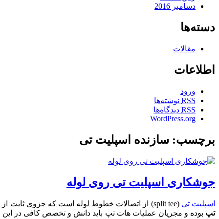
دسامبر 2016
دسته‌ها
مقالات
اطلاعات
ورود
RSS
نوشته‌ها
RSS
دیدگاه‌ها
WordPress.org
برچسب: سازنده اسپلیت تی
جوشکاری اسپلیت تی روی لوله
اسپلیت تی
(split tee) از اتصالات خطوط لوله است که جزوی ثابت از عملیات انشعاب گرم هات تپ (Hot tap) محسوب می شود. از این رو نصب اسپلیت تی روی لوله از گام های اساسی در پیشبرد عملیات
تپ
بوده و مجریان عملیات هات تپ باید دانش و تخصص کافی در این خص