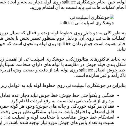
لوله، حین انجام جوشکاری split tee روی 
انجام
عملیات هات تپ
باید نسبت به آن اهتمام ورزید.
جوشکاری اسپلیت تی split tee
به طور کلی به دو دلیل روی خطوط لوله زنده و فعال که سیال درو
عملیات هات تپ روی آن. و دلیل دوم بمنظور تعمیر بخش یا بخش ها
حائز اهمیت است جوش دادن split tee روی لوله به نحوی است که حین انجام عملیات
نیاید.
به لحاظ فاکتورهای متالورژیکی، جوشکاری اسپلیت تی از اهمیت زی
شکل بندی فیله جوش در مقایسه با لوله های دارای ضخامت نسبتاً پ
خط جوش اتصال split tee روی لوله باید از دقت 
ناکارآمد و غیر سازنده است.
بنابراین در جوشکاری اسپلیت تی روی خطوط لوله باید به عوامل زیر ب
همگنی و یکنواختی خط جوش: خط جوش نباید دچار عدم تعادل بر
برداری از
اسپلیت تی
باید نسبت به رفع ایردات اقدام کرد.
قابل اشتعال و احتراق باشد، نه تنها با مشکلی نظیر برون رفت
نسبت به تعداد پاس های جوش مورد نیاز توجیه شده باشد. در 