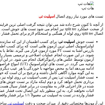
هات تپ
تست های مورد نیاز روی اتصال
اسپلیت تی
از آنچه تا کنون شرح داده شد می توان نتیجه گرفت اصلی ترین فر
از صحت عملکرد split tee نیز انجام می شود 
اتصال split tee روی لوله از همگنی و استحکام لازم برای تحمل فشار خط و فشار لوله اصلی برخوردارند. برای دستیابی به این هدف انجام دو سری تست ضروری به نظر می رسد:
تست جوش
اسپلیت تی
بازرس آشنا به تست PT مورد آزمون قرار می گیرند. نقاط یا بخش هایی از جوش اتصالات و قطعات
شوند. در این صورت انجام عملیات اصلاحی و ترمیمی بسیار را
آزمون توسط عکس های رادیوگرافیک انجام می شود. در این آز
توجیه می گردد. د
ادامه می‌دهد اما به محض مواجهه با خوردگی یا هر عیب دیگ
به این گونه موارد آگاهی کامل داشته و ترجیح بر آن است که خود
تست فشار اسپلیت تی: پس از نصب
اسپلیت تی
شده در فاز اجرایی قادر به مقاومت در برابر فشار سیال هست
اثبات نخواهند کرد. به این منظور باید این اتصال تحت فشار ع
فشار وارده در تست به اسپلیت تی معمولاً ۱/۱ برابر فشار واقعی سیال درون خط لوله خواهد بود.
این آزمون‌ها مختصاتی دقیق از میزان صحت و دقت
اسپلیت تی
ساخت