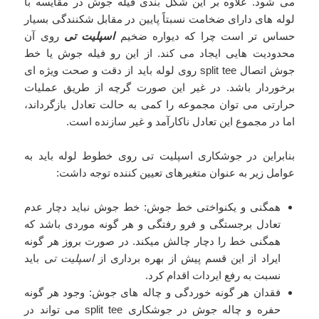
می شود. علاوه بر این شکل بندی فیله جوش در مقایسه با
لوله های دارای ضخامت نسبتاً پایین در مقابل شکنندگی بسیار
حساس تر است چرا که دیواره ضخیم
اسپلیت تی
روی آن
محدودیت هایی ایجاد می کند. از این رو فیله جوش یا خط
جوش اتصال split tee روی لوله باید از دقت و صحت ویژه ای
برخوردار باشد. در غیر این صورت گرچه از طریق عملیات
حرارتی می توان مجموعه را کمی به حالت تعادل بازگرداند،
اما در مجموع این تعادل ناکارآمد و غیر سازنده است.
بنابراین در جوشکاری اسپلیت تی روی خطوط لوله باید به
عوامل زیر به عنوان متغیرهای تعیین کننده توجه داشت:
همگنی و یکنواختی خط جوش: خط جوش نباید دچار عدم
تعادل برجستگی و فرو رفتگی و هر گونه موردی باشد که
همگنی خط را دچار چالش میکند. در صورت بروز هر گونه
ایراد از این قسم پیش از بهره برداری از
اسپلیت تی
باید
نسبت به رفع ایردات اقدام کرد.
فقدان هر گونه خوردگی و چاله های جوش: وجود هر گونه
حفره و چاله جوش در جوشکاری split tee می تواند در