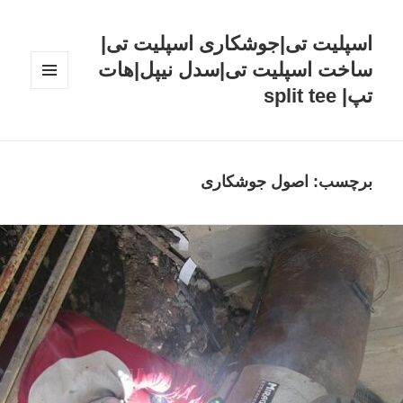
اسپلیت تی|جوشکاری اسپلیت تی|
ساخت اسپلیت تی|سدل نیپل|هات
تپ| split tee
فهرست
و
ابزارک‌ها
برچسب: اصول جوشکاری