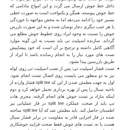
داخل خط جوش ارسال می گردد و این امواج مادامی که
خط جوش پیوسته، همگن و یکنواخت است به صورت خطی
مسیر خود را ادامه می‌دهد اما به محض مواجهه با خوردگی
یا هر عیب دیگری دچار نوسان شده و به این صورت بازرس
جوش را نسبت به وجود ایراد روی خطوط جوش مطلع می
گرداند. سازنده اسپلیت تی باید نسبت به این گونه موارد
آگاهی کامل داشته و ترجیح بر آن است که خود پیشاپیش
تست های مورد نیاز را به انجام رسانده باشد تا ایراد از
طریق بازرسین پیدا نشود.
تست فشار اسپلیت تی: پس از نصب
اسپلیت تی
روی لوله
نیز به دو منظور می بایست روی اتصال تست انجام شود.
اول به جهت مطمئن شدن از این که split tee فشار وارده از
ناحیه سیال را پس از بهره برداری تحمل خواهد کرد و دوم
اینکه مازاد بر تست جوش های انجام گرفته، مجری هات
تپ باید از صحت عملکرد split tee در فاز عملیاتی نیز
اطمینان حاصل کند. باید مطمئن شد که آیا split tee ساخته
شده در فاز اجرایی قادر به مقاومت در برابر فشار سیال
هست یا نه. تست های جوش فقط صحت فرایند جوشکاری