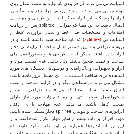
اسپلیت تی می تواند کل فرایندی که نهایتاً به نصب اتصال روی
لوله منتهی می شود را مورد ارزیابی قرار دهد و منشأ بروز
ایراد را پیدا کند. این ایراد ممکن است در طراحی و مهندسی
اتصال باشد. به این معنا که طراحان split tee پس از دریافت
اطلاعات و مشخصات فنی خط و سیال برآوردی غلط از
اسپلیت تی (
split tee
) که باید ساخته شود داشته باشند و در
پروسه طراحی و تدوین دستورالعمل ساخت اسپلیت تی دچار
ایراد شده باشند. ممکن است طراحی ها و دستورالعمل های
ساخت و نصب صحیح باشند ولی بدلیل عدم کیفیت مواد و
ابزار و تجهیزات، و ناکارآمدی و فرسودگی دستگاه های مورد
استفاده برای ساخت اسپلیت تی این مشکل بروز یافته باشد.
مشکل می تواند در سطحی دیگر و در فرایند ساخت و نصب
اتفاق بیفتد؛ به این معنا که هم فرایند طراحی و تدوین
دستورالعمل اسپلیت تی، و هم تجهیزات مورد نیاز دارای
صحت کامل باشند اما بدلیل عدم مهارت یا بی دقتی
اپراتورهای ساخت و مونتاژ، split tee دچار مشکل شده باشد.
مورد آخر از ایرادات بیشتر از سایر موارد تکرار شده است و از
این رو استانداردها همواره بر این نکته تأکید دارند که
اپراتورهای جوشکاری و ساخت باید واجد صلاحیت و قادر به