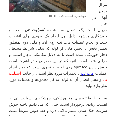
سیال
درون
جوشکاری اسپلیت تی split tee
آنها در
حال
جریان است یک اتصال سه شاخه
اسپلیت تی
نصب و
جوشکاری میشود. دلیل اول ایجاد یک ورودی برای انشعاب
جدید و انجام عملیات هات تپ روی آن. و دلیل دوم بمنظور
تعمیر بخش یا بخش هایی از لوله که بدلیل شرایط محیطی
دچار خوردگی شده است یا به دلایل مکانیکی دچار آسیب و
خرابی شده است. آنچه که در این خصوص حائز اهمیت است
جوش دادن split tee روی لوله به نحوی است که حین انجام
عملیات
هات تپ
یا تعمیرات مورد نظر آسیبی از جانب
اسپلیت
تی
و محل اتصال آن به لوله، به کل مجموعه و عملیات مورد
نظر وارد نیاید.
به لحاظ فاکتورهای متالورژیکی، جوشکاری اسپلیت تی از
اهمیت زیادی برخوردار است. چنان که می دانیم ناحیه جوش
سرعت خنک شدن بسیار بالایی دارد و خط جوش سریعاً تثبیت