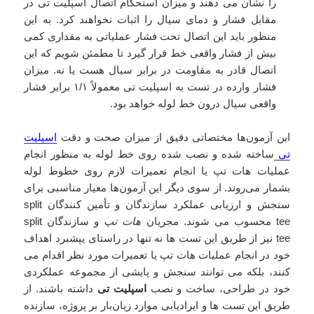
را نشان می دهند و میزان استحکام اتصال اسپلیت تی در
مقابل فشار و دمای سیال را اثبات نخواهند کرد. به این
منظور باید این اتصال تحت فشار عملیاتی به مقداری کمی
بیش از فشار واقعی خط قرار گیرد تا مطمئن شویم که این
اتصال قادر به مقاومت در برابر سیال هست یا نه. میزان
فشار وارده در تست به اسپلیت تی معمولاً ۱/۱ برابر فشار
واقعی سیال درون خط لوله خواهد بود.
این آزمون‌ها مختصاتی دقیق از میزان صحت و دقت
اسپلیت
تی
ساخته شده و نصب شده روی خط لوله به منظور انجام
عملیات هات تپ یا انجام تعمیرات لازم روی خطوط لوله
بشمار می‌روند. از سوی دیگر این آزمون‌ها معیار مناسبی برای
سنجش و ارزیابی عملکرد سازندگان و تأمین کنندگان split
tee محسوب می شوند. مجریان
هات تپ
و سازندگان split
tee نیز از طریق این تست ها نه تنها در راستای یپشبرد اهداف
خود در انجام عملیات هات تپ یا تعمیرات مورد نظر اقدام می
کنند، بلکه می توانند سنجش و پایشی از مجموعه عملکردی
خود در طراحی، ساخت و نصب
اسپلیت تی
داشته باشند. از
طریق این تست ها و ایرادیابی موارد زیان‌بار بر پروژه، سازنده