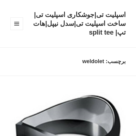
اسپلیت تی|جوشکاری اسپلیت تی|
ساخت اسپلیت تی|سدل نیپل|هات
تپ| split tee
فهرست
و
ابزارک‌ها
برچسب: weldolet