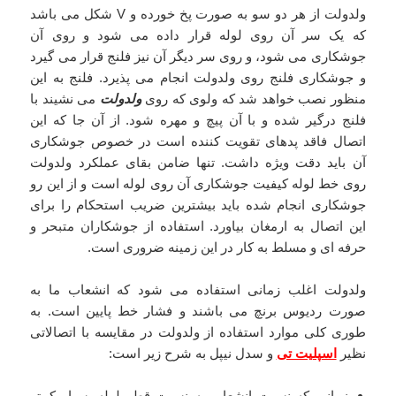
ولدولت از هر دو سو به صورت پخ خورده و V شکل می باشد
که یک سر آن روی لوله قرار داده می شود و روی آن
جوشکاری می شود، و روی سر دیگر آن نیز فلنج قرار می گیرد
و جوشکاری فلنج روی ولدولت انجام می پذیرد. فلنج به این
منظور نصب خواهد شد که ولوی که روی
ولدولت
می نشیند با
فلنج درگیر شده و با آن پیچ و مهره شود. از آن جا که این
اتصال فاقد پدهای تقویت کننده است در خصوص جوشکاری
آن باید دقت ویژه داشت. تنها ضامن بقای عملکرد ولدولت
روی خط لوله کیفیت جوشکاری آن روی لوله است و از این رو
جوشکاری انجام شده باید بیشترین ضریب استحکام را برای
این اتصال به ارمغان بیاورد. استفاده از جوشکاران متبحر و
حرفه ای و مسلط به کار در این زمینه ضروری است.
ولدولت اغلب زمانی استفاده می شود که انشعاب ما به
صورت ردیوس برنچ می باشند و فشار خط پایین است. به
طوری کلی موارد استفاده از ولدولت در مقایسه با اتصالاتی
نظیر
اسپلیت تی
و سدل نیپل به شرح زیر است:
زمانی که نسبت انشعاب به نسبت قطر لوله بسیار کمتر