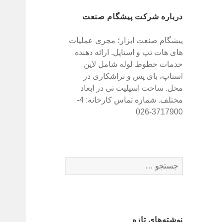
درباره شرکت پیشگام صنعت
پیشگام صنعت ابزار؛ مجری عملیات
های هات تپ و استاپل. ارائه دهنده
خدمات خطوط لوله شامل لاین
استاپ، بای پس و تراشکاری در
محل. ساخت اسپلیت تی در ابعاد
مختلف. شماره تماس کارخانه: 4-
3717900-026
ج
س
ت
ج
و
نوشته‌های تازه