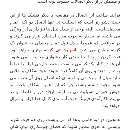
و مطمئن تر از دیگر اتصالات خطوط لوله است.
فرایند ساخت این اتصال در مقایسه با دیگر فیتینگ ها از این
حیث دشوارتر است که اسپلیت تی تنها اتصال دو تکه تمام
محیطی است. البته برخی از سدل نیپل ها نیز دارای این ویژگی
می باشند اما بسیار به ندرت مورد استفاده قرار می گیرند و
در مواقعی که عموماً سدل نیپل تمام محیطی به عنوان یک
گزینه مطرح می شود،
اسپلیت تی
گزینه بهتری خواهد بود.
فیت کردن دو پد اسپلیت تی کار دشواری محسوب می شود.
آن ها در کنار یکدیگر می بایست محیط خارجی لوله را تماماً
پوشش دهند و روی آن کاملاً فیت شوند. هیچ شکاف و خلأیی
نباید میان اسپلیت تی و لوله ای که اتصال روی آن نصب می
شود وجود داشته باشد، چرا که این همین شکاف باعث بد
جوش خوردن اسپلیت تی به لوله، ایجاد درز و فاصله و در
نهایت ناکارآمدی فیتینگ جهت آب بندی کامل خط لوله و سیال
خواهد بود.
همچنین دو لبه جانبی پدها که می بایست روی هم فیت شوند
بایستی به نحوی تنظیم شوند که فضای جوشکاری میان شان