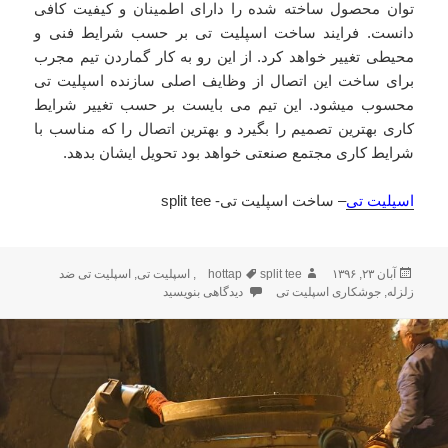
توان محصول ساخته شده را دارای اطمینان و کیفیت کافی
دانست. فرایند ساخت اسپلیت تی بر حسب شرایط فنی و
محیطی تغییر خواهد کرد. از این رو به کار گماردن تیم مجرب
برای ساخت این اتصال از وظایف اصلی سازنده اسپلیت تی
محسوب میشود. این تیم می بایست بر حسب تغییر شرایط
کاری بهترین تصمیم را بگیرد و بهترین اتصال را که مناسب با
شرایط کاری مجتمع صنعتی خواهد بود تحویل ایشان بدهد.
اسپلیت تی
– ساخت اسپلیت تی- split tee
آبان ۲۳, ۱۳۹۶
ارسال
نویسنده
split tee
برچسب‌ها
hottap
,
اسپلیت تی
,
اسپلیت تی ضد
زلزله
,
شده
جوشکاری اسپلیت تی
دیدگاهی بنویسید
برای ساخت اسپلیت تی و جوشکاری
در