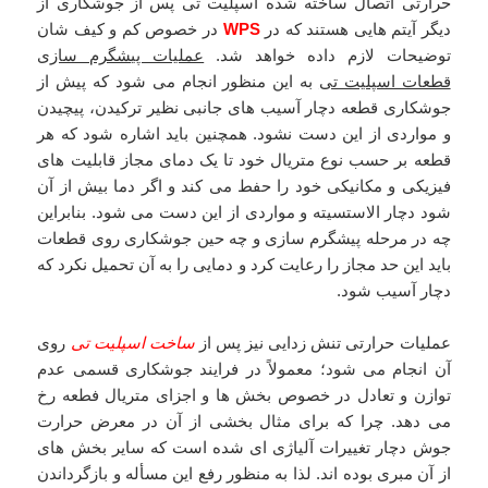
حرارتی اتصال ساخته شده اسپلیت تی پس از جوشکاری از
دیگر آیتم هایی هستند که در
WPS
در خصوص کم و کیف شان
توضیحات لازم داده خواهد شد.
عملیات پیشگرم سازی
قطعات اسپلیت تی
به این منظور انجام می شود که پیش از
جوشکاری قطعه دچار آسیب های جانبی نظیر ترکیدن، پیچیدن
و مواردی از این دست نشود. همچنین باید اشاره شود که هر
قطعه بر حسب نوع متریال خود تا یک دمای مجاز قابلیت های
فیزیکی و مکانیکی خود را حفط می کند و اگر دما بیش از آن
شود دچار الاستسیته و مواردی از این دست می شود. بنابراین
چه در مرحله پیشگرم سازی و چه حین جوشکاری روی قطعات
باید این حد مجاز را رعایت کرد و دمایی را به آن تحمیل نکرد که
دچار آسیب شود.
عملیات حرارتی تنش زدایی نیز پس از
ساخت اسپلیت تی
روی
آن انجام می شود؛ معمولاً در فرایند جوشکاری قسمی عدم
توازن و تعادل در خصوص بخش ها و اجزای متریال فطعه رخ
می دهد. چرا که برای مثال بخشی از آن در معرض حرارت
جوش دچار تغییرات آلیاژی ای شده است که سایر بخش های
از آن مبری بوده اند. لذا به منظور رفع این مسأله و بازگرداندن