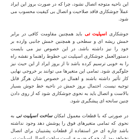
این ناحیه متوجه اتصال نشود، چرا که در صورت بروز این ایراد
عملاً جوشکاری فاقد صلاحیت و اتصال بی کیفیت محسوب می
شود.
جوشکاری
اسپلیت تی
باید همچنین مقاومت کافی در برابر
خمش ریشه ای و سطحی و همچنین خمش جانبی وارده بر
خود را نیز داشته باشد. در این خصوص نیز می بایست
دستورالعمل جوشکاری اسپلیت تی خطوط راهنما و نقشه راه
را به خوبی ترسیم کرده باشد تا از بروز ایراد از این حیث نیز
جلوگیری شود. تمامی این متغیرها می توانند بر خروجی نهایی
کار تأثیر داشته باشند و اهمال در خصوص شان هرگز قابل
توجیه نیست. احتمال بروز خمش در ناحیه خط جوش بسیار
بالاست و اتصال باید به نحوی جوشکاری شود که از روی دادن
چنین سانحه ای پیشگیری شود.
در صورتی که با قطعات معمول امکان
ساخت اسپلیت تی
به
نحوی که تمامی متغیرهای فوق را پوشش دهد وجود نداشته
باشد چاره ای حز استفاده از قطعات پشتیبان برای اتصال
نخواهد بود. آن چه که ضروری است ساخت اتصال اسپلیت تی