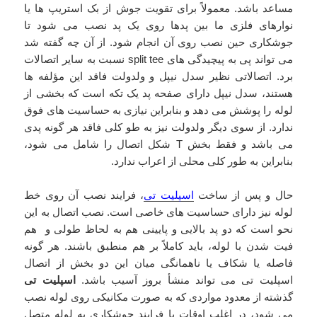
مساعد باشد. معمولاً برای تقویت جوش از بک استریپ ها یا
نوارهای فلزی ما بین پدها روی یک پد نصب می شود تا
جوشکاری حین نصب روی آن انجام شود. از آن چه گفته شد
می تواند پی به پیچیدگی های split tee نسبت به سایر اتصالات
برد. اتصالاتی نظیر سدل نیپل و ولدولت فاقد این مؤلفه ها
هستند، سدل نیپل دارای صفحه پد یک تکه است که بخشی از
لوله را پوشش می دهد و بنابراین نیازی به حساسیت های فوق
ندارد. از سوی دیگر ولدولت نیز به طو کلی فاقد هر گونه پدی
می باشد و فقط بخش T شکل اتصال را شامل می شود،
بنابراین به طور کلی محلی از اعراب ندارد.
حال و پس از ساخت
اسپلیت تی
، فرایند نصب آن روی خط
لوله نیز دارای حساسیت های خاصی است. نصب اتصال به این
نحو است که دو پد بالایی و پایینی هم به لحاظ طولی و هم
فیت شدن با لوله، باید کاملاً بر هم منطبق باشند. هر گونه
فاصله یا شکاف یا ناهمانگی میان این دو بخش از اتصال
اسپلیت تی می تواند منشأ بروز آسیب باشد.
اسپلیت تی
گذشته از معدود مواردی که به صورت مکانیکی روی لوله نصب
می شود، در اغلب اوقات با فرایند جوشکاری به لوله متصل