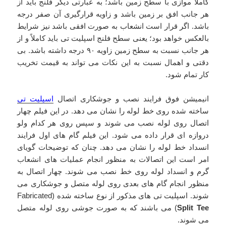
کاملاً موازی با سطح زمین باشد؛ به عبارتی دیگر فلنج باید از
هر جانب افق بر زمین باشد و زاویه قرارگیری آن صفر درجه
باشد. اگر قرار است انشعاب به صورت افقی باشد نیز شرایط
بالعکس خواهد بود؛ یعنی سطح فلنج اسپلیت تی باید کاملاً و از
هر جانب نسبت به سطح زمین زاویه ۹۰ درجه داشته باشد. بی
دقتی و اهمال نسبت به این نکات می تواند به قیمت تخریب
کار تمام شود.
انیمیشن فوق فرایند نصب و جوشکاری اتصال
اسپلیت تی
ساخته شده روی خط لوله را نشان می دهد. در این فیلم چهار
اتصال روی لوله نصب می شوند و سپس روی هر کدام ولو
دروازه ای قرار داده می شود. این فیلم گام های اول فرایند
انسداد خط لوله را نشان می دهد. چنان که توضیحات گویای
امر است این اتصالات به منظور انجام عملیات های انشعاب
گرم و انسداد لوله روی خط نصب می شوند. چهار اتصال به
منظور انجام گام های بعدی روی لوله متصل و جوشکاری می
شوند. اسپلیت تی های مذکور از نوع ساخته شده (Fabricated
Split Tee
) می باشند که به صورت جوشی روی لوله متصل
می شوند.