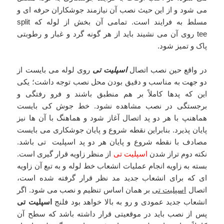
می شود و از این حیث نصب آن نیازمند جوشکاران حرفه ای و
مسلط به فرایند است. تمامی آن بخش از لوله که split
tee روی آن می نشیند باید از هر گونه گرد و غبار و رطوبتی
پاک و تمیز شود.
در واقع حین نصب اتصال
اسپلیت تی
روی لوله می بایست از
دو جهت به مناسب و دقیق بودن محل نصب توجه داشت؛ یکی
این که پدها کاملاً بر هم منطبق باشند و فرو رفتگی و
برجستگی در نصب مشاهده نشود. خط جوش کی بایست
هماهنپ با هر دو پد اتصال آغاز شود و هماهنگ با آن ها نیز
پایان پذیرد. بنابراین نقطه شروع و پایان جوشکاری می بایست
مصادف با نقطه شروع و پایان هر دو پد اسپلیت تی باشد.
نکته دوم تراز شدن
اسپلیت تی
از منظر زاویه قرار گیری است.
بسته به زاویه انجام عملیات انشعاب خط لوله و به تبع آن زاویه
ای که برای انشعاب جدید مد نظر قرار گرفته شده است،
اتصال
اسپلیت تی
بر همان اساس تنظیم و نصب می شود. اگر
انشعاب جدید عمودی و رو به بالا خواهد بود فلنج
اسپلیت تی
پس از نصب باید در موقعیتی قرار داشته باشد که سطح آن