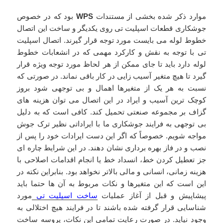
موارد ذکر شده بخشی از مستندات
WPS
بود که در خصوص
جوشکاری قطعات اسپلیت تی روی یکدیگر و ساخت این اتصال
خطوط لوله می بایست مورد توجه قرار گیرند. اتصال اسپلیت
تی با توجه به نقش و کارکرد مهمی که در انشعابات خطوط
لوله دارد باید تا جای ممکن از هر لحاظ مورد توجه ویژه قرار
گیرد تا هیچ متغیر آسیب زایی در کار باقی نماند. در صورتی که
نسبت به هر یک از متغیرها اهمال و بی توجهی شود بروز
کوچک ترین آسیب و ایراد در این اتصال می توان هزینه های
گزاف بر مجموعه صنعتی تحمیل کند. کافی است که به دلیل
بی توجهی به فرایند جوشکاری ما با ایراداتی نظیر ترک جوش
مواجه شویم. خصوصاً که اگر این دست ایرادات خود را پس از
نصب و در فاز بهره برداری نشان دهند. در این شرایط چاره ای
جز تعطیل کردن خط، انسداد خط یا انجام اقدامات اصلاحی با
هزینه زمانی، انسانی و مالی بالاتر نخواهد بود. بنابراین نکته در
این است که این متغیرها و نکات مربوط به آن ها حتما باید
پیشاپیش و قبل از آغاز عملیات
ساخت اسپلیت تی
مورد
شناسایی قرار گرفته شده باشند تا در فرایند هیچ اختلالی به
وجود نیاید. در صورت رعایت تمامی این نکات، پروسه ساخت