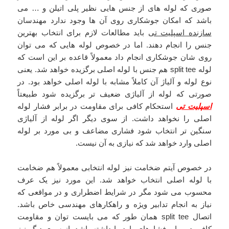
صوری که لوله های از جنس هایی نظیر پلی اتیلن و … می
باشد که امکان جوشکاری روی آن ها وجود ندارد مهندسان
سازنده اسپلیت تی
باید مطالعات لازم برای انتخاب بهترین
جنس را انجام دهند. اما در خصوص لوله هایی که می توان
روی شان جوشکاری انجام داد معمولاً قاعده بر این است که
لوله split tee هم جنس با لوله اصلی برگزیده خواهد شد. یعنی
نوع لوله و آلیاژ آن کاملاً مشابه با لوله اصلی خواهد بود. در
صورتی که لوله از آلیاژی ضعیف تر برگزیده شود طبیعتاً
اسپلیت تی
استحکام کافی برای مقاومت در برابر فشار لوله
اصلی را نخواهد داشت. از سوی دیگر اگر لوله از آلیاژی
سنگین تر انتخاب شود فشاری مضاعف و بی مورد بر لوله
اصلی وارد خواهد شد که نیازی به آن نیست.
در خصوص آیتم ضخامت نیز لوله انتخابی معمولاً هم ضخامت
با لوله اصلی انتخاب خواهد شد. این مورد نیز یک عرف
محسوب می شود مگر در شرایط اضطراری و در مواقعی که
نیاز به انجام تدابیر ویژه و راهکارهای مهندسی خاص باشد.
اتصال split tee همان طور که می بایست توان و مقاومت
کافی در برابر فشارهای وارد را داشته باشد، از سوی دیگر نیز