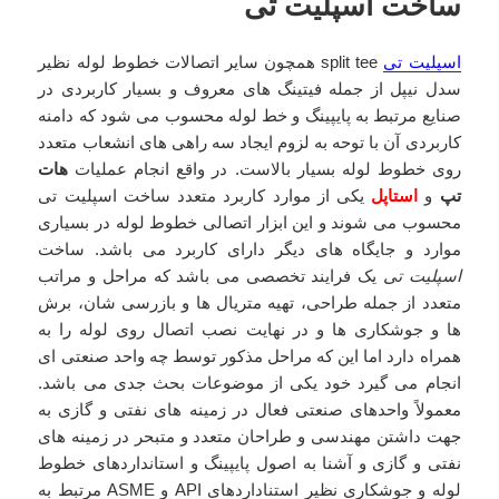
ساخت اسپلیت تی
اسپلیت تی
split tee همچون سایر اتصالات خطوط لوله نظیر
سدل نیپل از جمله فیتینگ های معروف و بسیار کاربردی در
صنایع مرتبط به پایپینگ و خط لوله محسوب می شود که دامنه
کاربردی آن با توحه به لزوم ایجاد سه راهی های انشعاب متعدد
روی خطوط لوله بسیار بالاست. در واقع انجام عملیات
هات
تپ
و
استاپل
یکی از موارد کاربرد متعدد ساخت اسپلیت تی
محسوب می شوند و این ابزار اتصالی خطوط لوله در بسیاری
موارد و جایگاه های دیگر دارای کاربرد می باشد. ساخت
اسپلیت تی
یک فرایند تخصصی می باشد که مراحل و مراتب
متعدد از جمله طراحی، تهیه متریال ها و بازرسی شان، برش
ها و جوشکاری ها و در نهایت نصب اتصال روی لوله را به
همراه دارد اما این که مراحل مذکور توسط چه واحد صنعتی ای
انجام می گیرد خود یکی از موضوعات بحث جدی می باشد.
معمولاً واحدهای صنعتی فعال در زمینه های نفتی و گازی به
جهت داشتن مهندسی و طراحان متعدد و متبحر در زمینه های
نفتی و گازی و آشنا به اصول پایپینگ و استانداردهای خطوط
لوله و جوشکاری نظیر استناداردهای API و ASME مرتبط به