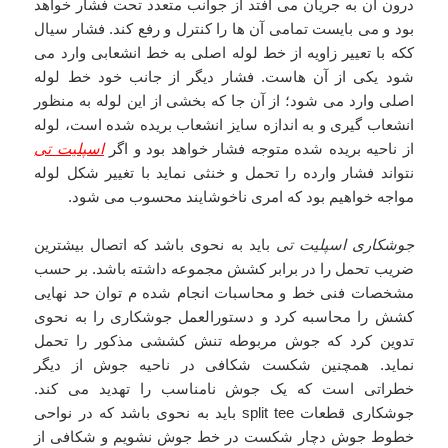
درون آن به جریان می افتد از جوانب متعدد تحت فشار خواهد
بود و می بایست تمامی آن ها را کنترل و رفع کند. فشار سیال
ککه با تعییر زاویه از خط لوله اصلی به خط انشعابی وارد می
شود یکی از آن هاست. فشار دیگر از جانب خود خط لوله
اصلی وارد می شود؛ از آن جا که بخشی از این لوله به منظور
انشعاب گیری و به اندازه سایز انشعاب بریده شده است، لوله
از ناحیه بریده شده متوجه فشار خواهد بود و اگر
اسپلیت تی
نتواند فشار وارده را تحمل و خنثی نماید با تغییر شکل لوله
مواجه خواهیم بود که امری ناخوشایند محسوب می شود.
جوشکاری اسپلیت تی
باید به نحوی باشد که اتصال بیشترین
ضریب تحمل را در برابر کشش مجموعه داشته باشد. بر حسب
مشخصات فنی خط و محاسبات انجام شده م توان حد نهایی
کشش را محاسبه کرد و دستورالعمل جوشکاری را به نحوی
تدوین کرد که جوش مربوطه تنش کششی مذکور را تحمل
نماید. همچنین شکست شکافی در ناحیه جوش از دیگر
خطراتی است که یک جوش نامناسب را تهدید می کند.
جوشکاری قطعات split tee باید به نحوی باشد که در نواحی
خطوط جوش دچار شکست در خط جوش نشویم و شکافی از