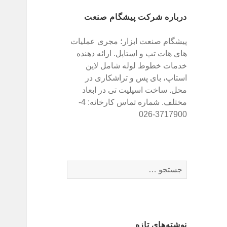
درباره شرکت پیشگام صنعت
پیشگام صنعت ابزار؛ مجری عملیات
های هات تپ و استاپل. ارائه دهنده
خدمات خطوط لوله شامل لاین
استاپ، بای پس و تراشکاری در
محل. ساخت اسپلیت تی در ابعاد
مختلف. شماره تماس کارخانه: 4-
3717900-026
ج
س
ت
ج
و
نوشته‌های تازه