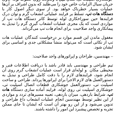
جریان سیال الزامات خاص خود را می‌طلبد که بدون اشراف بر آن‌ها
عملیات بسیار خطرناک خواهد بود. از سوی دیگر اصول کار با
دستگاه هات تپ
، تسلط بر فرایند عملیاتی انشعاب گرم و توان درک
فرایندها حین سوراخکاری لوله توسط کاتر دستگاه هات تپ از
مواردی است که یک مجری عملیات انشعاب گیری گرم را تبدیل به
پیمانکاری واجد صلاحیت برای انجام
هات تپ
می‌گرداند.
مغفول ماندن این قسم موارد بر درخواست کنندگان عملیات هات
تپ از نکاتی است که می‌تواند منشأ مشکلاتی جدی و اساسی برای
ایشان شود.
– مهندسین، طراحان و اپراتورهای واجد صلاحیت:
تیم طراحی و مهندسی باید قادر باشد با دریافت اطلاعات فنی و
محیطی مکان و لوله‌ای قرار است عملیات
انشعاب گرم
روی آن
انجام شود، فرایندهای لازم را با دقت کامل طراحی و نبدیل به
دستورالعمل های لازم الاجرا برای اپراتورها پرداند. طراحی و ساخت
اسپلیت تی، دستورالعمل جوشکاری قطعات اتصال اسپلیت تی،
جوشکاری اسپلیت تی روی لوله، فرایند آماده سازی دستگاه
هات
تپ
، شرایط باردهی، میزان باردهی، تعبیه مسیرهای تردد و مواردی
از این نظیر توسط مهندسین انجام عملیات انشعاب داغ طراحی و
تدوین می‌شود و از این رو بهتر آن است که ایشان تا جای ممکن
تجربه و تخصص پیشبرد این امور را داشته باشند.