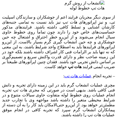
هات تپ خطوط لوله
از سوی دیگر مجریان فرایند اعم از جوشکاران و سازندگان اسپلیت
تی، و نیز اپراتورهای
هات تپ
نیز باید نسبت به تمامی جنبه‌های
کارشان آشنایی و تسلط کافی داشته باشند. فرایندهای مذکور
حساسیت‌های خاص خود را دارند چون تماماً روی خطوط حاوی
سیال انجام می‌شوند و از این‌رو خطر احتراق و اشتعال چه حین
جوشکاری و چه حین انشعاب گیری گرم بسیار بالاست. از این‌رو
اپراتورهای فرایندها باید به اصطلاح واجد شرایط باشند، به این معنی
که نه تنها باید بر الزامات فنی کار اشراف داشته باشند بلکه خود در
این زمینه صاحب نظر و دارای قدرت واکنش سریع و تصمیم‌گیری
بر اساس دانش تجربی خود باشند. فقدان چنین اپراتورهای طبیعتاً بر
ضریب ایمنی فرایند
هات تپ
خواهد کاست.
– تجربه انجام
عملیات هات تپ
:
مچری عملیات انشعاب گرم باید در این زمینه دارای تجریه و دانش
فنی کافی باشد. بدیهی است در صورتی که مجری هات تپ تجربه
انجام عملیات روی خطوط لوله متفاوت حاوی سیالات متنوع و در
شرایط محیطی متغیر را داشته باشد مواجهه وی با تجارب جدید
مطمئن‌تر خواهد بود. از این‌رو حتی‌الامکان باید کار را به آن دسته از
پیمانکاران انشعاب گرم سپرد که تجربه کافی در انجام موفق
عملیات هات تپ را داشته باشند.