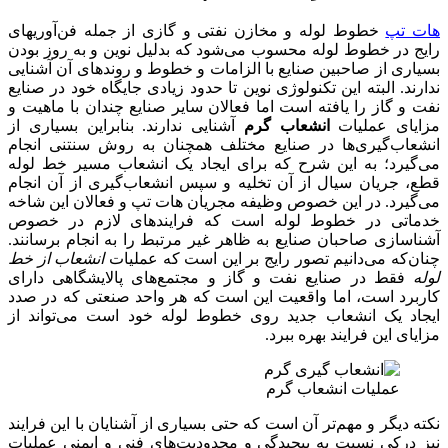
هات تپ
خطوط لوله و مخازن نفتی و گازی از جمله فن‌آوریهای
رایج در خطوط لوله محسوب می‌شود که بدلیل نوین و به روز بودن
بسیاری از صاحبین صنایع با الزامات و خطوط و روندهای آن آشنایی
ندارند. البته این تکنولوژی نوین تا حدود زیادی جایگاه خود در صنایع
نفت و گاز را یافته است اما فعالان سایر صنایع چندان با ماهیت و
مزایای عملیات
انشعاب گرم
آشنایی ندارند. بنابراین بسیاری از
انشعاب‌گیری‌ها در صنایع مختلف همچنان به روش سنتنی انجام
می‌گیرد؛ به این شرح که برای ایجاد یک انشعاب مسیر خط لوله
قطع، جریان سیال از آن تخلیه و سپس انشعاب‌گیری از آن انجام
می‌گیرد. در این خصوص وظیفه مجریان هات تپ و فعالان این شاخه
خدماتی در خطوط لوله است که فرایندهای لازم در خصوص
آشنا‌سازی صاحبان صنایع به ظاهر غیر مرتبط را به انجام برسانند.
چنان‌که می‌دانیم تصور رایج بر این است که عملیات
انشعاب از خط
لوله
فقط در صنایع نفت و گاز و مجتمع‌های پالایشگاهی دارای
کاربرد است، اما واقعیت این است که هر واحد صنعتی که در صدد
ایجاد یک انشعاب جدید روی خطوط لوله خود است می‌تواند از
مزایای این فرایند بهره ببرد.
عملیات انشعاب گرم
نکته دیگر و مهم‌تر آن است که حتی بسیاری از آشنایان با این فرایند
نیز درکی نسبت به پیچیدگی و محدودیت‌های فنی و ایمنی عملیات