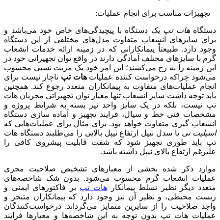
– تجهیزات مناسب برای انجام عملیات:
دستگاه
هات تپ
یک دستگاه با پیچیدگی‌های خاص خود می‌باشد و
برای سایزهای انشعاب متفاوت مدل‌های مختلفی از این دستگاه
وجود دارد. طبیعتاً پیمانکارانی که در زمینه ارائه خدمات انشعاب
گرم با سایزهای مختلف آمادگی دارند در واقع توان تجهیزاتی خود در
این زمینه را به رخ می‌کشند؛ این امر خود یک مزیت نسبی محسوب
می‌شود چراکه درخواست کننده عملیات
هات تپ
ناچار نیست برای
انجام عملیات‌های متفاوت به پیمانکاران متعدد رجوع کند. همچنین
باید توجه داشت سایز انشعاب تنها معیار توان تجهیزاتی مجریان هات
تپ نیست، بلکه در یک سایز واحد نیز بسته به شرایط پروژه و
مشخصات فنی خط و سیال، فرایند تجهیز و آماده سازی دستگاه
انشعاب گیری متفاوت خواهد بود. برای مثال برای عملیات‌هایی که
اسپلیت تی
یا سدل نیپل ارتفاع نیپل بالایی را می‌طلبند دستگاه هات
تپ باید طوری تجهیز شود که شفت قابلیت پیشروی کافی را
علیرغم ارتفاع بالای نیپل داشته باشد.
موارد ذکر شده بخشی از معیارهای تشخیص صلاحیت مجری
عملیات انشعاب گرم محسوب می‌شود. بدون شک شاخصه‌های
متعدد دیگر نظیر تسلط پیمانکار
هات تپ
بر فاکتورهای ایمنی و
زیست محیطی، و نظیر آن نیز وجود دارد که پیمانکاران متبحر و
واجد صلاحیت را از سایرین متمایز می‌گرداند. درخواست‌کنندگان
عملیات هات تپ بدون توجه به این شاخصه‌ها و معیارها فرایند