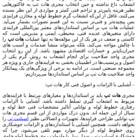
انشعاب داغ نداشته و حین انتخاب مجری هات تپ به فاکتورهایی
نظیر هزینه پایین‌تر و تزاحم فنی کمتر و مواردی از این نظر بسنده
می‌کنند، غافل از این‌که انشعاب گرم خطوط لوله و مخازن فرایندی
بس پیچیده‌تر و فنی‌تر نسبت به این قسم تصورات بشمار می‌آید.
عملیات هات تپ بر اساس استانداردهای معتبر بین‌المللی فرایندی
دارای متغیرهای عدیده فنی، محیطی، ایمنی و مدیریتی است که
کاستی و ضعف در هر یک از این مؤلفه‌ها نه تنها عملیات
هات تپ
را
با چالش مواجه می‌کند، بلکه می‌تواند منشأ صدمات و آسیب های
جبران‌ناپذیر و خسارات اقتصادی مشهود باشد. از این رو انتخاب
مجری واجد صلاحیت برای انجام انشعاب به روش گرم یکی از
اصول و پرنسیب‌ها در اطمینان بخشی به فرایندهای جاری و ویژه هر
مجموعه صنعتی است. در ادامه به برخی از ویژگی‌های یک پیمانکار
واجد صلاحیت هات تپ بر اساس استانداردها می‌پردازیم:
– آشنایی با الزامات و اصول فنی کار هات تپ:
مجری
هات تپ
باید بر استانداردها و معیارهای مرتبط با فرایندهای
مربوط به انشعاب گیری تسلط داشته باشد. آشنایی با الزامات
رفتاری خطوط لوله و توانایی آنالیز مشخصات فنی خط لوله و
سیال از این جمله اند. بدون درک مواردی از این قسم مجری هات
تپ توانایی طراحی فرایندها، تجهیزات و اتصالاتی نظیر
اسپلیت تی
را
نخواهد داشت. همچنین آشنایی با استانداردهای و الزامات جوشکاری
روی خطوط لوله از دیگر موارد مهم تلقی می‌شود، چرا که
جوشکاری
اسپلیت تی
، سدل نیپل یا ولدولت روی خطوط لوله حاوی