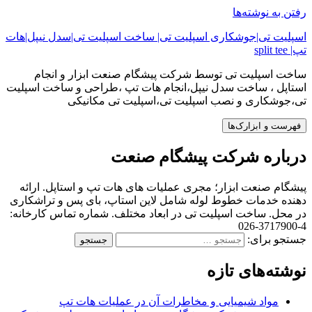
رفتن به نوشته‌ها
اسپلیت تی|جوشکاری اسپلیت تی| ساخت اسپلیت تی|سدل نیپل|هات
تپ| split tee
ساخت اسپلیت تی توسط شرکت پیشگام صنعت ابزار و انجام
استاپل ، ساخت سدل نیپل،انجام هات تپ ،طراحی و ساخت اسپلیت
تی،جوشکاری و نصب اسپلیت تی،اسپلیت تی مکانیکی
فهرست و ابزارک‌ها
درباره شرکت پیشگام صنعت
پیشگام صنعت ابزار؛ مجری عملیات های هات تپ و استاپل. ارائه
دهنده خدمات خطوط لوله شامل لاین استاپ، بای پس و تراشکاری
در محل. ساخت اسپلیت تی در ابعاد مختلف. شماره تماس کارخانه:
4-3717900-026
جستجو برای:
نوشته‌های تازه
مواد شیمیایی و مخاطرات آن در عملیات هات تپ