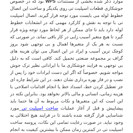
موارد ذکر شده بخشی از مستندات
WPS
بود که در خصوص
جوشکاری قطعات اسپلیت تی روی یکدیگر و ساخت این اتصال
خطوط لوله می بایست مورد توجه قرار گیرند. اتصال اسپلیت
تی با توجه به نقش و کارکرد مهمی که در انشعابات خطوط
لوله دارد باید تا جای ممکن از هر لحاظ مورد توجه ویژه قرار
گیرد تا هیچ متغیر آسیب زایی در کار باقی نماند. در صورتی که
نسبت به هر یک از متغیرها اهمال و بی توجهی شود بروز
کوچک ترین آسیب و ایراد در این اتصال می توان هزینه های
گزاف بر مجموعه صنعتی تحمیل کند. کافی است که به دلیل
بی توجهی به فرایند جوشکاری ما با ایراداتی نظیر ترک جوش
مواجه شویم. خصوصاً که اگر این دست ایرادات خود را پس از
نصب و در فاز بهره برداری نشان دهند. در این شرایط چاره ای
جز تعطیل کردن خط، انسداد خط یا انجام اقدامات اصلاحی با
هزینه زمانی، انسانی و مالی بالاتر نخواهد بود. بنابراین نکته در
این است که این متغیرها و نکات مربوط به آن ها حتما باید
پیشاپیش و قبل از آغاز عملیات
ساخت اسپلیت تی
مورد
شناسایی قرار گرفته شده باشند تا در فرایند هیچ اختلالی به
وجود نیاید. در صورت رعایت تمامی این نکات، پروسه ساخت
اسپلیت تی در کمترین زمان ممکن با بیشترین کیفیت به انجام