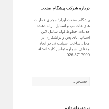
درباره شرکت پیشگام صنعت
پیشگام صنعت ابزار؛ مجری عملیات
های هات تپ و استاپل. ارائه دهنده
خدمات خطوط لوله شامل لاین
استاپ، بای پس و تراشکاری در
محل. ساخت اسپلیت تی در ابعاد
مختلف. شماره تماس کارخانه: 4-
3717900-026
ج
س
ت
ج
و
نوشته‌های تازه