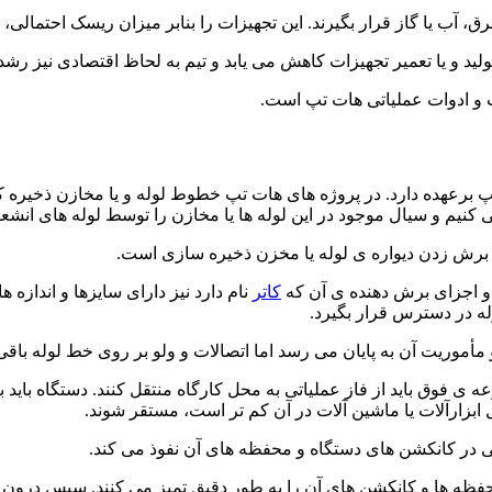
ق، آب یا گاز قرار بگیرند. این تجهیزات را بنابر میزان ریسک احتمالی،
تولید و یا تعمیر تجهیزات کاهش می یابد و تیم به لحاظ اقتصادی نیز رش
ت و ادوات عملیاتی هات تپ است.
برعهده دارد. در پروژه های هات تپ خطوط لوله و یا مخازن ذخیره کن
یم و سیال موجود در این لوله ها یا مخازن را توسط لوله های انشعاب
 برش زدن دیواره ی لوله یا مخزن ذخیره سازی است.
 و اجزای برش دهنده ی آن که
کاتر
نام دارد نیز دارای سایزها و اندازه
له در دسترس قرار بگیرد.
مأموریت آن به پایان می رسد اما اتصالات و ولو بر روی خط لوله باقی
ه ی فوق باید از فاز عملیاتی به محل کارگاه منتقل کنند. دستگاه باید
ابزارآلات یا ماشین آلات در آن کم تر است، مستقر شوند.
ی در کانکشن های دستگاه و محفظه های آن نفوذ می کند.
حفظه ها و کانکشن های آن را به طور دقیق تمیز می کنند. سپس درون این