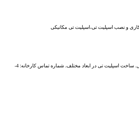
ری و نصب اسپلیت تی،اسپلیت تی مکانیکی
پیشگام صنعت ابزار؛ مجری عملیات های هات تپ و استاپل. ارائه دهنده خدمات خطوط لوله شامل لاین استاپ، بای پس و تراشکاری در محل. ساخت اسپلیت تی در ابعاد مختلف. شماره تماس کارخانه: 4-