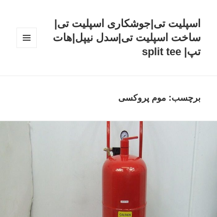
اسپلیت تی|جوشکاری اسپلیت تی|
ساخت اسپلیت تی|سدل نیپل|هات
تپ| split tee
فهرست
و
ابزارک‌ها
برچسب: موم پروکسی