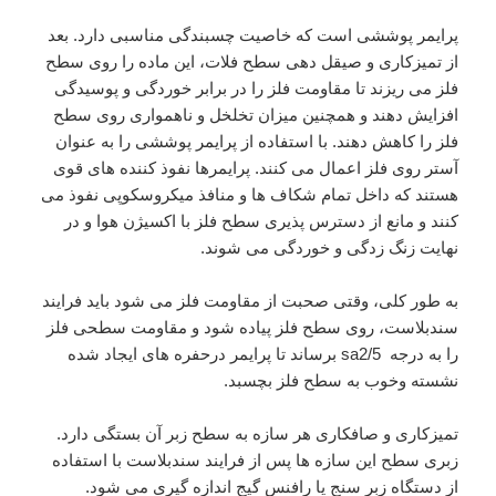
پرایمر پوششی است که خاصیت چسبندگی مناسبی دارد. بعد
از تمیزکاری و صیقل دهی سطح فلات، این ماده را روی سطح
فلز می ریزند تا مقاومت فلز را در برابر خوردگی و پوسیدگی
افزایش دهند و همچنین میزان تخلخل و ناهمواری روی سطح
فلز را کاهش دهند. با استفاده از پرایمر پوششی را به عنوان
آستر روی فلز اعمال می کنند. پرایمرها نفوذ کننده های قوی
هستند که داخل تمام شکاف ها و منافذ میکروسکوپی نفوذ می
کنند و مانع از دسترس پذیری سطح فلز با اکسیژن هوا و در
نهایت زنگ زدگی و خوردگی می شوند.
به طور کلی، وقتی صحبت از مقاومت فلز می شود باید فرایند
سندبلاست، روی سطح فلز پیاده شود و مقاومت سطحی فلز
را به درجه sa2/5 برساند تا پرایمر درحفره های ایجاد شده
نشسته وخوب به سطح فلز بچسبد.
تمیزکاری و صافکاری هر سازه به سطح زبر آن بستگی دارد.
زبری سطح این سازه ها پس از فرایند سندبلاست با استفاده
از دستگاه زبر سنج یا رافنس گیج اندازه گیری می شود.