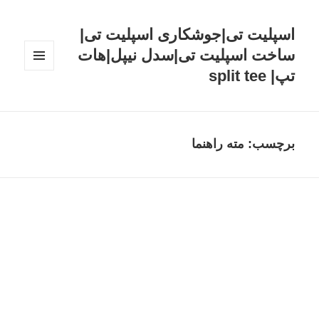
اسپلیت تی|جوشکاری اسپلیت تی|
ساخت اسپلیت تی|سدل نیپل|هات
تپ| split tee
فهرست
و
ابزارک‌ها
برچسب: مته راهنما