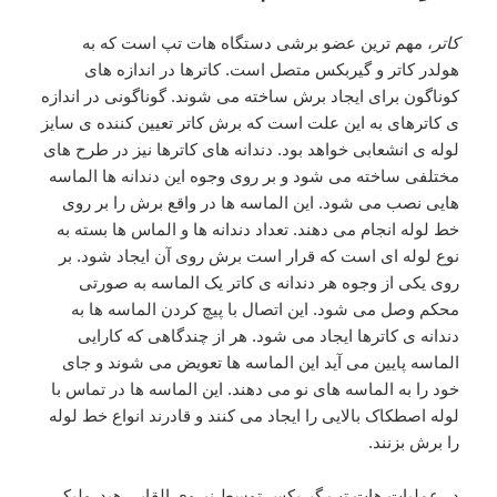
کاتر
، مهم ترین عضو برشی دستگاه هات تپ است که به
هولدر کاتر و گیربکس متصل است. کاترها در اندازه های
کوناگون برای ایجاد برش ساخته می شوند. گوناگونی در اندازه
ی کاترهای به این علت است که برش کاتر تعیین کننده ی سایز
لوله ی انشعابی خواهد بود. دندانه های کاترها نیز در طرح های
مختلفی ساخته می شود و بر روی وجوه این دندانه ها الماسه
هایی نصب می شود. این الماسه ها در واقع برش را بر روی
خط لوله انجام می دهند. تعداد دندانه ها و الماس ها بسته به
نوع لوله ای است که قرار است برش روی آن ایجاد شود. بر
روی یکی از وجوه هر دندانه ی کاتر یک الماسه به صورتی
محکم وصل می شود. این اتصال با پیچ کردن الماسه ها به
دندانه ی کاترها ایجاد می شود. هر از چندگاهی که کارایی
الماسه پایین می آید این الماسه ها تعویض می شوند و جای
خود را به الماسه های نو می دهند. این الماسه ها در تماس با
لوله اصطکاک بالایی را ایجاد می کنند و قادرند انواع خط لوله
را برش بزنند.
در عملیات هات تپ گیربکس توسط نیروی القایی هیدرولیکی