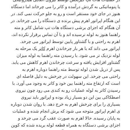
یا پنوماتیکی به گردش درآمده و کاتر را می چرخاند اما دستگاه
هنوز در جای خود مستقر است و رو به جلو حرکت نمی کند. در
این هنگام اپراتور اهرم پیش برنده ی دستگاه را می چرخاند. در
آن هنگام که اجزای برشی دستگاه هات تپ شامل کاتر و مته
راهنما هنوز به لوله نرسیده اند و با آن تماس برقرار نکرده اند،
اهرم به راحتی و با گشتاور پایین توسط اپراتور می چرخد.
اپراتور می داند که با هر بار چرخاندن اهرم
کاتر
یک مرحله به
لوله نزدیک تر می شود. با رسیدن مته راهنما به لوله میزان
گشتاور افزایش یافته و سرعت چرخاندن اهرم کاهش می یابد.
پس از دریل شدن لوله توسط مته راهنما دوباره اهرم به
راحتی می چرخد. این سهولت در چرخش به دلیل فاصله ای
است که ارتفاع مته راهنما بین خود و کاتر به وجود می آورد. با
رسیدن کاتر به لوله عملیات رو به کندی می رود چون نیروی
اصطکاکی بین این دو بسیار زیاد بوده و اپراتور باید نیروی
بسیاری را برای چرخش اهرم به خرج دهد. با روان شدن دوباره
ی اهرم اپراتور متوجه می شود که برش انجام شده و عملیات
به پایان رسیده. حالا اهرم به صورت عقب گرد می چرخد و
اجزای برشی دستگاه به همراه قطعه لوله بریده شده که کوپن