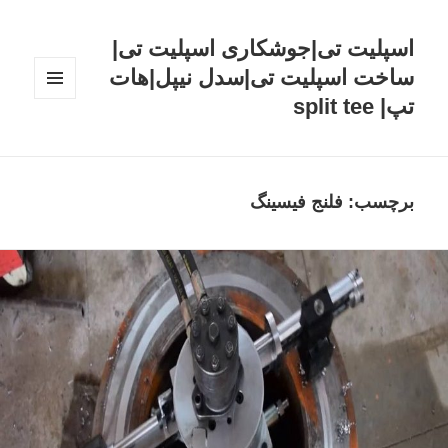
اسپلیت تی|جوشکاری اسپلیت تی|
ساخت اسپلیت تی|سدل نیپل|هات
تپ| split tee
فهرست
و
ابزارک‌ها
برچسب: فلنج فیسینگ