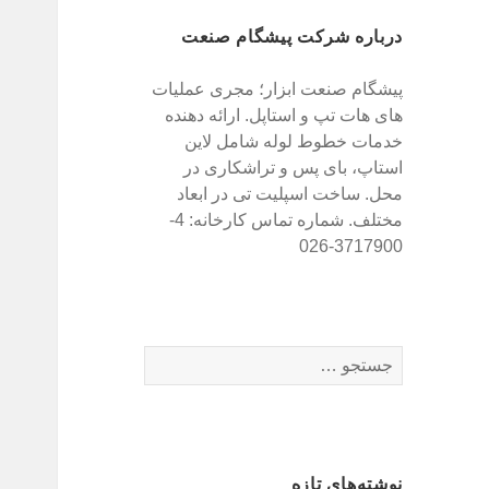
درباره شرکت پیشگام صنعت
پیشگام صنعت ابزار؛ مجری عملیات
های هات تپ و استاپل. ارائه دهنده
خدمات خطوط لوله شامل لاین
استاپ، بای پس و تراشکاری در
محل. ساخت اسپلیت تی در ابعاد
مختلف. شماره تماس کارخانه: 4-
3717900-026
ج
س
ت
ج
و
نوشته‌های تازه