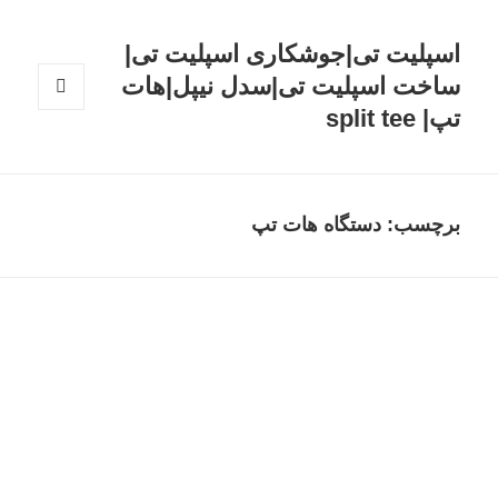
اسپلیت تی|جوشکاری اسپلیت تی|
ساخت اسپلیت تی|سدل نیپل|هات
تپ| split tee
فهرست
و
ابزارک‌ها
برچسب: دستگاه هات تپ