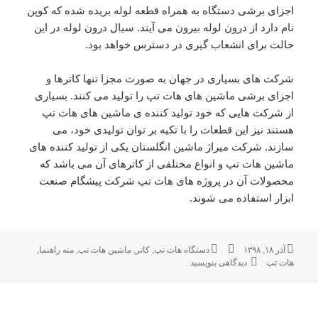
اجزای برشی دستگاه به همراه قطعه لوله بریده شده که کوپن
نام دارد از درون لوله بیرون می آیند. سیال درون لوله در این
حالت برای انشعاب گیری در دسترس خواهد بود.
شرکت های بسیاری در جهان به صورت مجزا تنها کاترها و
اجزای برشی ماشین های هات تپ را تولید می کنند. بسیاری
از شرکت هایی که خود تولید کننده ی ماشین های هات تپ
هستند نیز این قطعات را با تکیه بر توان تولیدی خود، می
سازند. شرکت میراژ ماشین انگلستان یکی از تولید کننده های
ماشین هات تپ و انواع مختلفی از کاترهای آن می باشد که
محصولات آن در پروژه های هات تپ شرکت پیشگام صنعت
ابزار استفاده می شوند.
آذر ۱۸, ۱۳۹۸
ارسال
نویسنده
برچسب‌ها
دستگاه هات تپ
,
کاتر
,
ماشین هات تپ
,
مته راهنما
,
شده
هات تپ
دیدگاهی بنویسید
برای کاتر در دستگاه هات تپ
در