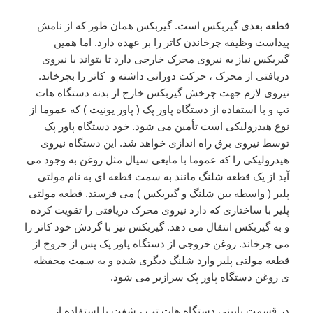
قطعه بعدی گیربکس است. گیربکس همان طور که از نامش
پیداست وظیفه چرخاندن کاتر را بر عهده دارد. اما همین
گیربکس نیاز به نیروی محرک خارجی دارد تا بتواند با نیروی
دریافتی از محرک ، حرکت دورانی داشته و کاتر را بچرخاند.
نیروی لازم جهت چرخش گیربکس خارج از بدنه دستگاه هات
تپ و با استفاده از دستگاه پاور پک ( پاور یونیت ) که عموما از
نوع هیدرولیکی است تأمین می شود. خود دستگاه پاور پک
توسط نیروی برق راه اندازی خواهد شد. این دستگاه نیروی
هیدرولیکی را که عموما با مایعی سیال مثل روغن به وجود می
آید از یک قطعه شلنگ مانند به سمت قطعه ای به نام مولتی
پلیر ( واسطه بین شلنگ و گیربکس ) می فرستد. قطعه مولتی
پلیر با ساختاری که دارد نیروی محرک دریافتی را تقویت کرده
و به گیربکس انتقال می دهد. گیربکس نیز با گردش خود کاتر را
می چرخاند. روغن خروجی از دستگاه پاور پک پس از خروج از
قطعه مولتی پلیر وارد شلنگ دیگری شده و به سمت محفظه
ی روغن دستگاه پاور پک سرازیر می شود.
در قسمت پایینی دستگاه هات تپ ، شفت با استفاده از