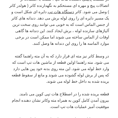
اتصالات پیچ و مهره ای مستحکم به نگهدارنده کاتر ( هولدر کاتر
) وصل می شود. کاتر
دستگاه هات تپ
دایره ای شکل است و
یک مسیر دایره ای را روی لوله برش می دهد. دندانه های کاتر
از جنس الماس است که به خوبی می توانند روی سخت ترین
آلیاژهای سازنده لوله ، برش ایجاد کنند. این دندانه ها گاهی
اوقات از الماس ساخته می شوند اما ممکن است در برخی
موارد الماسه ها را روی این دندانه ها وصل کنند.
در وسط کاتر نیز مته ای قرار دارد که به آن مته راهنما گفته
می شود. مته راهنما اولین قطعه از ماشین هات تپ است که
وارد خط لوله می شود. این مته روی بدنه خود پین هایی دارد
که پس از برش لوله گشوده می شوند و مانع از سقوط قطعه
بریده شده به داخل خط لوله می شوند.
قطعه بریده شده را در اصطلاح هات تپی کوپن می نامند.
بیرون آمدن کامل کوپن به همراه مته وکاتر نشان دهنده انجام
موفقیت آمیز عملیات هات تپ است.