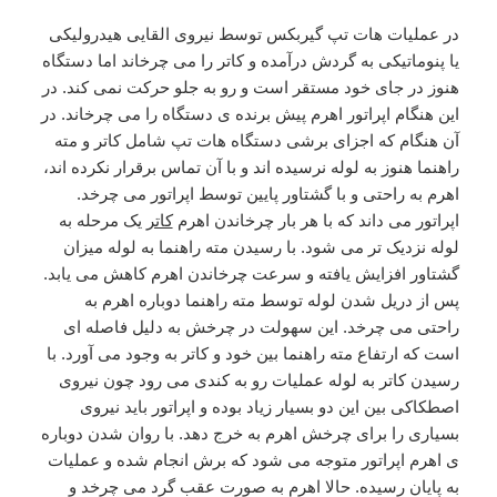
در عملیات هات تپ گیربکس توسط نیروی القایی هیدرولیکی
یا پنوماتیکی به گردش درآمده و کاتر را می چرخاند اما دستگاه
هنوز در جای خود مستقر است و رو به جلو حرکت نمی کند. در
این هنگام اپراتور اهرم پیش برنده ی دستگاه را می چرخاند. در
آن هنگام که اجزای برشی دستگاه هات تپ شامل کاتر و مته
راهنما هنوز به لوله نرسیده اند و با آن تماس برقرار نکرده اند،
اهرم به راحتی و با گشتاور پایین توسط اپراتور می چرخد.
اپراتور می داند که با هر بار چرخاندن اهرم
کاتر
یک مرحله به
لوله نزدیک تر می شود. با رسیدن مته راهنما به لوله میزان
گشتاور افزایش یافته و سرعت چرخاندن اهرم کاهش می یابد.
پس از دریل شدن لوله توسط مته راهنما دوباره اهرم به
راحتی می چرخد. این سهولت در چرخش به دلیل فاصله ای
است که ارتفاع مته راهنما بین خود و کاتر به وجود می آورد. با
رسیدن کاتر به لوله عملیات رو به کندی می رود چون نیروی
اصطکاکی بین این دو بسیار زیاد بوده و اپراتور باید نیروی
بسیاری را برای چرخش اهرم به خرج دهد. با روان شدن دوباره
ی اهرم اپراتور متوجه می شود که برش انجام شده و عملیات
به پایان رسیده. حالا اهرم به صورت عقب گرد می چرخد و