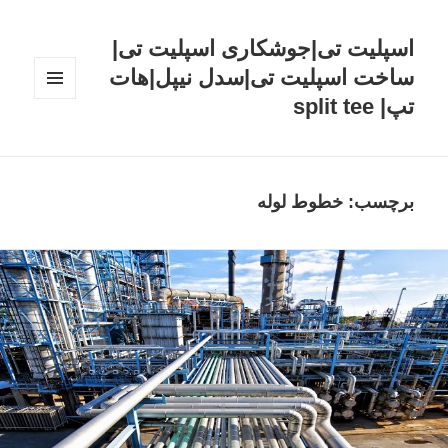
اسپلیت تی|جوشکاری اسپلیت تی|
ساخت اسپلیت تی|سدل نیپل|هات
تپ| split tee
فهرست
و
ابزارک‌ها
برچسب: خطوط لوله