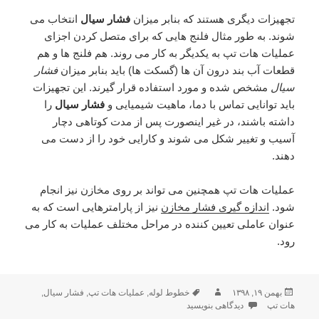
تجهیزات دیگری هستند که بنابر میزان
فشار سیال
انتخاب می
شوند. به طور مثال فلنج هایی که برای متصل کردن اجزای
عملیات هات تپ به یکدیگر به کار می روند. هم فلنج ها و هم
قطعات آب بند درون آن ها (گسکت ها) باید بنابر میزان
فشار
سیال
مشخص شده و مورد استفاده قرار گیرند. این تجهیزات
باید توانایی تماس با دما، ماهیت شیمیایی و
فشار سیال
را
داشته باشند، در غیر اینصورت پس از مدت کوتاهی دچار
آسیب و تغییر شکل می شوند و کارایی خود را از دست می
دهند.
عملیات هات تپ همچنین می تواند بر روی مخازن نیز انجام
شود.
اندازه گیری فشار مخازن
نیز از پارامترهایی است که به
عنوان عاملی تعیین کننده در مراحل مختلف عملیات به کار می
رود.
بهمن ۱۹, ۱۳۹۸
ارسال
نویسنده
برچسب‌ها
خطوط لوله
,
عملیات هات تپ
,
فشار سیال
,
هات تپ
شده
دیدگاهی بنویسید
برای فشار سیال در عملیات هات تپ
در