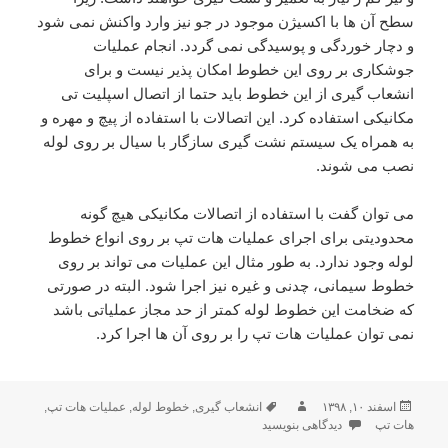
سطح آن ها با اکسیژن موجود در جو نیز وارد واکنش نمی شود
و دچار خوردگی و پوسیدگی نمی گردد. انجام عملیات
جوشکاری بر روی این خطوط امکان پذیر نیست و برای
انشعاب گیری از این خطوط باید حتما از اتصال اسپلیت تی
مکانیکی استفاده کرد. این اتصالات با استفاده از پیچ و مهره و
به همراه یک سیستم نشت گیری سازگار با سیال بر روی لوله
نصب می شوند.
می توان گفت با استفاده از اتصالات مکانیکی هیچ گونه
محدودیتی برای اجرای عملیات هات تپ بر روی انواع خطوط
لوله وجود ندارد. به طور مثال این عملیات می تواند بر روی
خطوط سیمانی، چدنی و غیره نیز اجرا شود. البته در صورتی
که ضخامت این خطوط لوله کمتر از حد مجاز عملیاتی باشد
نمی توان عملیات هات تپ را بر روی آن ها اجرا کرد.
ارسال
اسفند ۱۰, ۱۳۹۸
نویسنده
برچسب‌ها
انشعاب گیری
,
خطوط لوله
,
عملیات هات تپ
,
هات تپ
شده
دیدگاهی بنویسید
برای انواع خطوط لوله در عملیات هات تپ
در