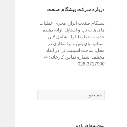
درباره شرکت پیشگام صنعت
پیشگام صنعت ابزار؛ مجری عملیات
های هات تپ و استاپل. ارائه دهنده
خدمات خطوط لوله شامل لاین
استاپ، بای پس و تراشکاری در
محل. ساخت اسپلیت تی در ابعاد
مختلف. شماره تماس کارخانه: 4-
3717900-026
ج
س
ت
ج
و
نوشته‌های تازه