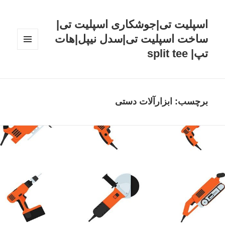
اسپلیت تی|جوشکاری اسپلیت تی|
ساخت اسپلیت تی|سدل نیپل|هات
تپ| split tee
فهرست
و
ابزارک‌ها
برچسب: ابزارآلات دستی