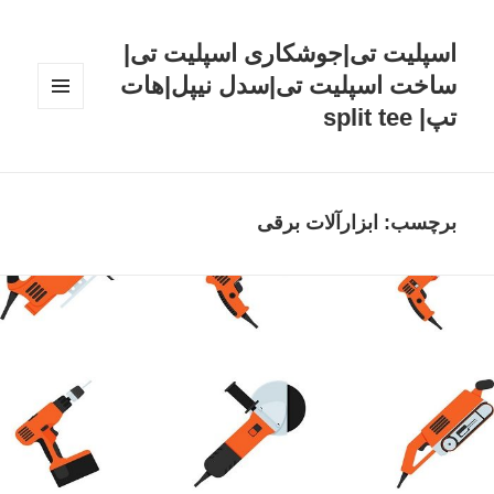
اسپلیت تی|جوشکاری اسپلیت تی|
ساخت اسپلیت تی|سدل نیپل|هات
تپ| split tee
فهرست
و
ابزارک‌ها
برچسب: ابزارآلات برقی