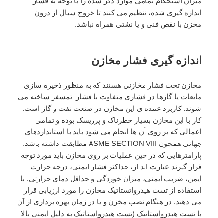
میزان استحکام تمامی موارد ذکر شده را با توجه به فشار
اندازه گیری شده، تنظیم می کنند تا خروج سیال از درون
مخزن با نقص فنی و یا نشتی همراه نباشد.
اندازه گیری فشار مخازن
مخازن تحت فشار مخازنی هستند که به منظور ذخیره سازی
مایعات یا گازها در فشاری متفاوت با فشار اتمسفر ساخته می
شوند. کاربرد عمده ی این مخازن در صنعت نفت و گاز است.
کار با این مخازن بسیار خطرناک و پرریسک بوده و تمامی
اعمالی که بر روی آن ها انجام می شود باید با استانداردهای
جهانی همچون ASME SECTION VIII مطابقت داشته باشد.
پارامترهایی که در حین عملیات بر روی مخازن باید مورد توجه
قرار گیرند عبارت اند از، حداکثر فشار ایمنی، درجه حرارت
ایمن، ضریب ایمنی، میزان خوردگی و حداقل دمای حرارتی. با
استفاده از تست هیدرواتستاتیک مخازن را مورد ارزیابی قرار
می دهند. در هنگام نصب مخزن و یا در زمان بهره برداری از آن
با تست هیدرواستاتیک (تست هیدرواستاتیک به دلیل ایمنی بالا