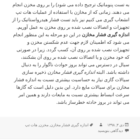
به تست پنوماتیک ترجیح داده می شود) را بر روی مخزن انجام
می دهند. زمانی که از مخازن با استفاده از عملیات هات تپ
انشعاب گیری می کنیم نیز باید تست فشار هیدرواستاتیک را از
تجهیزات و اتصالات نصب شده بر روی مخزن به عمل آوریم.
اندازه گیری فشار مخازن
در این دو مرحله به این منظور انجام
می شود که اطمینان لازم جهت عدم شکستن مخزن و
تجهیزات نصب شده بر روی آن، کسب گردد. زیرا در صورتی
که خود مخزن و یا اتصالات نصب شده بر روی آن بشکنند،
سیال در دسترس می تواند بروز حوادث ناگوار را به دنبال
داشته باشد. البته
اندازه گیری فشار مخازن
ذخیره سازی
سیالات گازی نیاز به حساسیت بیشتری نسبت به اندازه فشار
مخازن برای سیالات مایع دارد. این بدین دلیل است که گازها
سرعت انبساط بیشتری نسبت به مایعات دارند و همین امر
می تواند در بروز حادثه خطرساز باشد.
دی ۳, ۱۳۹۸
ارسال
نویسنده
برچسب‌ها
اندازه گیری فشار مخازن
,
مخزن
,
هات تپ
شده
دیدگاهی بنویسید
برای اندازه گیری فشار مخازن در هات تپ
در