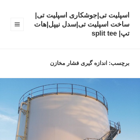
اسپلیت تی|جوشکاری اسپلیت تی|
ساخت اسپلیت تی|سدل نیپل|هات
تپ| split tee
فهرست
و
ابزارک‌ها
برچسب: اندازه گیری فشار مخازن